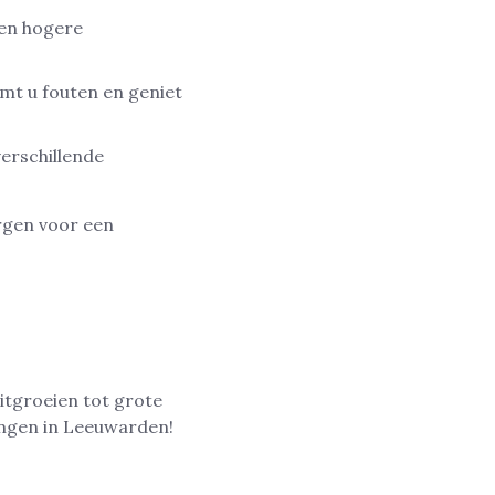
een hogere
omt u fouten en geniet
verschillende
rgen voor een
itgroeien tot grote
ingen in Leeuwarden!