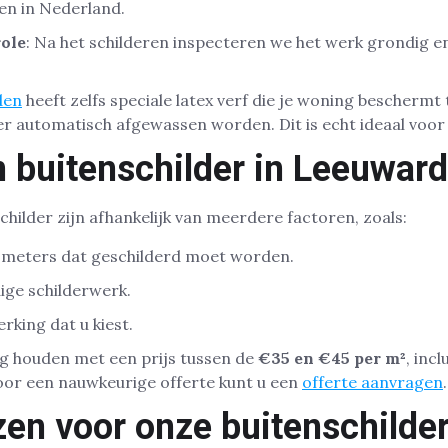
n in Nederland.
ole
: Na het schilderen inspecteren we het werk grondig 
den
heeft zelfs speciale latex verf die je woning beschermt t
l er automatisch afgewassen worden. Dit is echt ideaal voor
n buitenschilder in Leeuwar
hilder zijn afhankelijk van meerdere factoren, zoals:
e meters dat geschilderd moet worden.
dige schilderwerk.
rking dat u kiest.
ing houden met een prijs tussen de
€35 en €45 per m²
, inc
Voor een nauwkeurige offerte kunt u een
offerte aanvragen
.
en voor onze buitenschilder