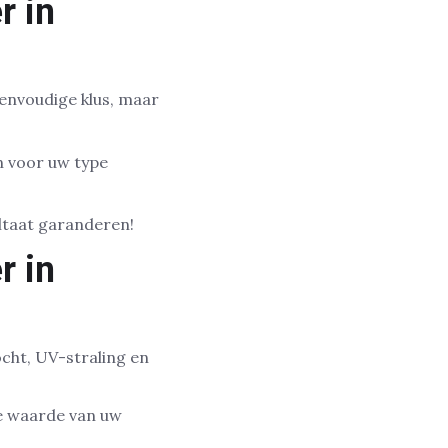
r in
eenvoudige klus, maar
n voor uw type
ultaat garanderen!
r in
cht, UV-straling en
he waarde van uw