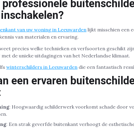
professionele buitenschilde
inschakelen?
itenkant van uw woning in Leeuwarden
lijkt misschien een 
kennis van materialen en ervaring.
weet precies welke technieken en verfsoorten geschikt zij
 met de unieke uitdagingen van het Nederlandse klimaat.
lfs
winterschilders in Leeuwarden
die een fantastisch res
n een ervaren buitenschilde
:
ming
: Hoogwaardig schilderwerk voorkomt schade door vo
en.
ing
: Een strak geverfde buitenkant verhoogt de esthetisc