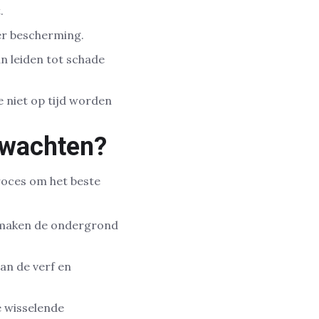
.
der bescherming.
n leiden tot schade
 niet op tijd worden
rwachten?
roces om het beste
n maken de ondergrond
an de verf en
e wisselende