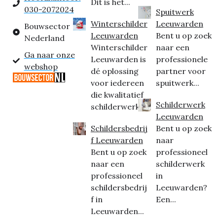
Dit is het...
030-2072024
Spuitwerk
Winterschilder
Leeuwarden
Bouwsector
Leeuwarden
Bent u op zoek
Nederland
Winterschilder
naar een
Ga naar onze
Leeuwarden is
professionele
webshop
dé oplossing
partner voor
voor iedereen
spuitwerk...
die kwalitatief
Schilderwerk
schilderwerk...
Leeuwarden
Schildersbedrij
Bent u op zoek
f Leeuwarden
naar
Bent u op zoek
professioneel
naar een
schilderwerk
professioneel
in
schildersbedrij
Leeuwarden?
f in
Een...
Leeuwarden...