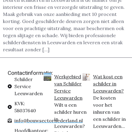
Deuren schilderen in Leeuwarden is dé manier om je
interieur een frisse en verzorgde uitstraling te geven.
Maak gebruik van onze aanbieding met 10 procent
korting. Goed geschilderde deuren zorgen niet alleen
voor een prachtige uitstraling, maar beschermen ook
tegen slijtage en schade. Wij bieden professionele
schilderdiensten in Leeuwarden en leveren een strak
resultaat zonder […]
Contactinformatie:
Werkgebied
Wat kost een
Schilder
van Schilder
schilder in
Service
Service
Leeuwarden?
Leeuwarden
Leeuwarden
De kosten
KVK:
Wilt u een
voor het
58037640
schilder huren
inhuren van
in
een schilder in
info@bouwsectornederland.nl
Leeuwarden?
Leeuwarden...
Hoofdkantoor: