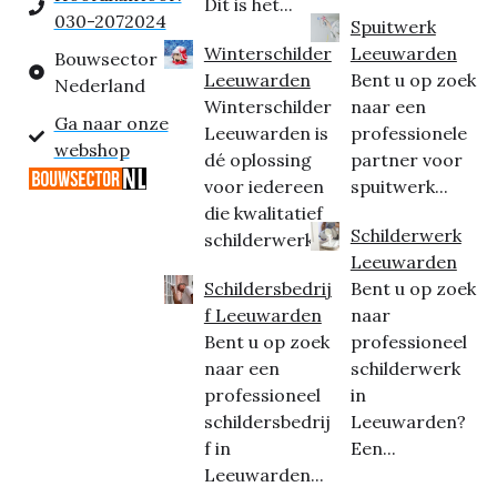
Dit is het...
030-2072024
Spuitwerk
Winterschilder
Leeuwarden
Bouwsector
Leeuwarden
Bent u op zoek
Nederland
Winterschilder
naar een
Ga naar onze
Leeuwarden is
professionele
webshop
dé oplossing
partner voor
voor iedereen
spuitwerk...
die kwalitatief
Schilderwerk
schilderwerk...
Leeuwarden
Schildersbedrij
Bent u op zoek
f Leeuwarden
naar
Bent u op zoek
professioneel
naar een
schilderwerk
professioneel
in
schildersbedrij
Leeuwarden?
f in
Een...
Leeuwarden...