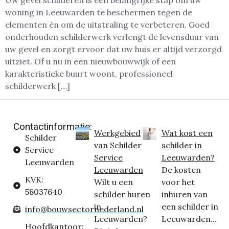
Uw gevel schilderen is een belangrijke stap om uw
woning in Leeuwarden te beschermen tegen de
elementen én om de uitstraling te verbeteren. Goed
onderhouden schilderwerk verlengt de levensduur van
uw gevel en zorgt ervoor dat uw huis er altijd verzorgd
uitziet. Of u nu in een nieuwbouwwijk of een
karakteristieke buurt woont, professioneel
schilderwerk […]
Contactinformatie:
Werkgebied
Wat kost een
Schilder
van Schilder
schilder in
Service
Service
Leeuwarden?
Leeuwarden
Leeuwarden
De kosten
KVK:
Wilt u een
voor het
58037640
schilder huren
inhuren van
in
een schilder in
info@bouwsectornederland.nl
Leeuwarden?
Leeuwarden...
Hoofdkantoor: