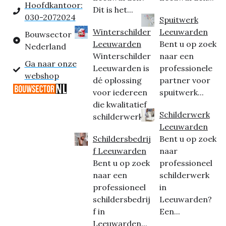
Hoofdkantoor:
Dit is het...
030-2072024
Spuitwerk
Winterschilder
Leeuwarden
Bouwsector
Leeuwarden
Bent u op zoek
Nederland
Winterschilder
naar een
Ga naar onze
Leeuwarden is
professionele
webshop
dé oplossing
partner voor
voor iedereen
spuitwerk...
die kwalitatief
Schilderwerk
schilderwerk...
Leeuwarden
Schildersbedrij
Bent u op zoek
f Leeuwarden
naar
Bent u op zoek
professioneel
naar een
schilderwerk
professioneel
in
schildersbedrij
Leeuwarden?
f in
Een...
Leeuwarden...