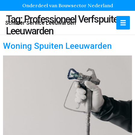
Onderdeel van Bouwsector Nederland
Tag:
Professioneel Verfspuiten
Schilder Service Leeuwarden
Leeuwarden
Woning Spuiten Leeuwarden