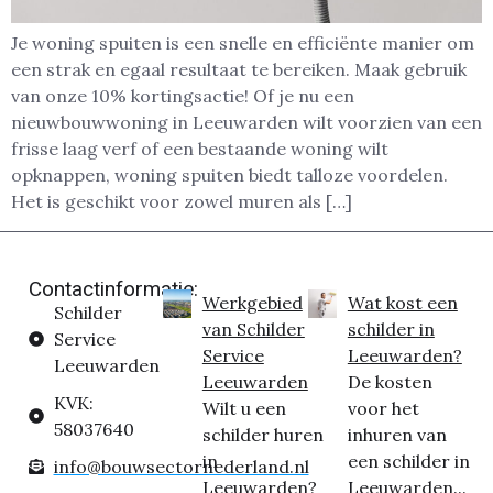
Je woning spuiten is een snelle en efficiënte manier om
een strak en egaal resultaat te bereiken. Maak gebruik
van onze 10% kortingsactie! Of je nu een
nieuwbouwwoning in Leeuwarden wilt voorzien van een
frisse laag verf of een bestaande woning wilt
opknappen, woning spuiten biedt talloze voordelen.
Het is geschikt voor zowel muren als […]
Contactinformatie:
Werkgebied
Wat kost een
Schilder
van Schilder
schilder in
Service
Service
Leeuwarden?
Leeuwarden
Leeuwarden
De kosten
KVK:
Wilt u een
voor het
58037640
schilder huren
inhuren van
in
een schilder in
info@bouwsectornederland.nl
Leeuwarden?
Leeuwarden...