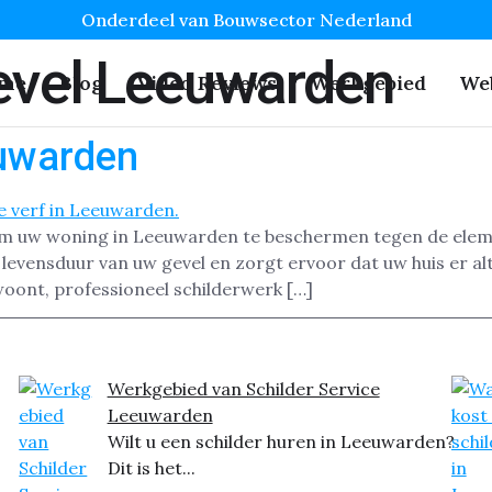
Onderdeel van Bouwsector Nederland
evel Leeuwarden
me
Blog
Video Reviews
Werkgebied
We
euwarden
 om uw woning in Leeuwarden te beschermen tegen de eleme
vensduur van uw gevel en zorgt ervoor dat uw huis er altij
woont, professioneel schilderwerk […]
Werkgebied van Schilder Service
Leeuwarden
Wilt u een schilder huren in Leeuwarden?
Dit is het...