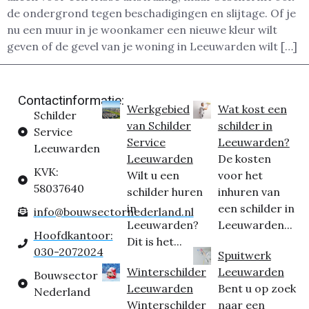
de ondergrond tegen beschadigingen en slijtage. Of je
nu een muur in je woonkamer een nieuwe kleur wilt
geven of de gevel van je woning in Leeuwarden wilt […]
Contactinformatie:
Werkgebied
Wat kost een
Schilder
van Schilder
schilder in
Service
Service
Leeuwarden?
Leeuwarden
Leeuwarden
De kosten
KVK:
Wilt u een
voor het
58037640
schilder huren
inhuren van
in
een schilder in
info@bouwsectornederland.nl
Leeuwarden?
Leeuwarden...
Hoofdkantoor:
Dit is het...
030-2072024
Spuitwerk
Winterschilder
Leeuwarden
Bouwsector
Leeuwarden
Bent u op zoek
Nederland
Winterschilder
naar een