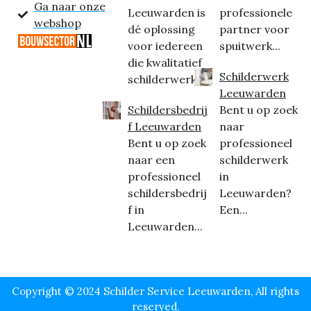
Ga naar onze
Leeuwarden is
professionele
webshop
dé oplossing
partner voor
voor iedereen
spuitwerk...
die kwalitatief
Schilderwerk
schilderwerk...
Leeuwarden
Schildersbedrij
Bent u op zoek
f Leeuwarden
naar
Bent u op zoek
professioneel
naar een
schilderwerk
professioneel
in
schildersbedrij
Leeuwarden?
f in
Een...
Leeuwarden...
Copyright © 2024 Schilder Service Leeuwarden, All rights
reserved.