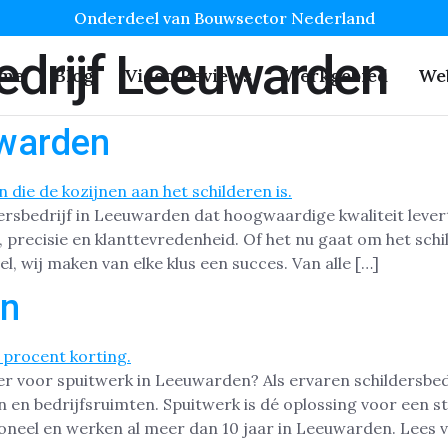
Onderdeel van Bouwsector Nederland
edrijf Leeuwarden
me
Blog
Video Reviews
Werkgebied
We
uwarden
ersbedrijf in Leeuwarden dat hoogwaardige kwaliteit levert
recisie en klanttevredenheid. Of het nu gaat om het schi
, wij maken van elke klus een succes. Van alle […]
en
er voor spuitwerk in Leeuwarden? Als ervaren schildersbed
 en bedrijfsruimten. Spuitwerk is dé oplossing voor een s
ioneel en werken al meer dan 10 jaar in Leeuwarden. Lees 