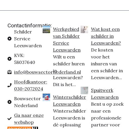
Contactinformatie:
Werkgebied
Wat kost een
Schilder
van Schilder
schilder in
Service
Service
Leeuwarden?
Leeuwarden
Leeuwarden
De kosten
KVK:
Wilt u een
voor het
58037640
schilder huren
inhuren van
in
een schilder in
info@bouwsectornederland.nl
Leeuwarden?
Leeuwarden...
Hoofdkantoor:
Dit is het...
030-2072024
Spuitwerk
Winterschilder
Leeuwarden
Bouwsector
Leeuwarden
Bent u op zoek
Nederland
Winterschilder
naar een
Ga naar onze
Leeuwarden is
professionele
webshop
dé oplossing
partner voor